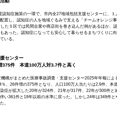
活動
6年度認知症施策の一環で、市内全27地域包括支援センターに、
配置し、認知症の人を地域ぐるみで支える「チームオレンジ事
行した５区では民間企業や商店街を巻き込んだ例があるほか、
もあった。認知症になっても安心して暮らせるまちづくりに向
ている。
援センター
増375件　本道100万人対3.7件と高く
査機構がまとめた医療事故調査・支援センター2025年年報によ
4％、26件増の375件となり、人口100万人当たりは2.9件、本
症が拡大した20年が324件、21年が317件、22年が300件と
伴い361件と19年以前の水準に戻った。しかし24年は349件
た。