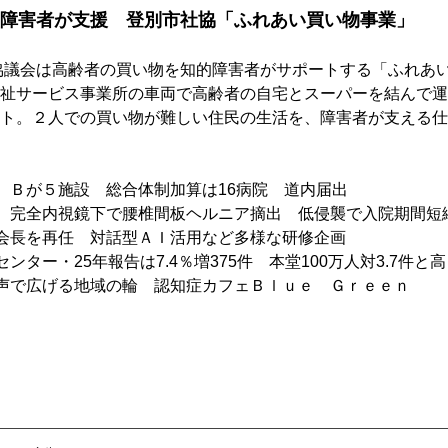
障害者が支援　登別市社協「ふれあい買い物事業」
協議会は高齢者の買い物を知的障害者がサポートする「ふれあ
祉サービス事業所の車両で高齢者の自宅とスーパーを結んで運
ト。２人での買い物が難しい住民の生活を、障害者が支える仕
、Ｂが５施設　総合体制加算は16病院　道内届出
　完全内視鏡下で腰椎間板ヘルニア摘出　低侵襲で入院期間短
会長を再任　対話型ＡＩ活用など多様な研修企画
ンター・25年報告は7.4％増375件　本堂100万人対3.7件と
声で広げる地域の輪　認知症カフェＢｌｕｅ　Ｇｒｅｅｎ