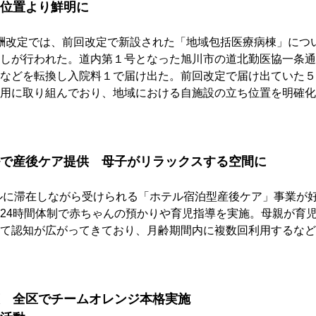
位置より鮮明に
療報酬改定では、前回改定で新設された「地域包括医療病棟」につ
しが行われた。道内第１号となった旭川市の道北勤医協一条通
などを転換し入院料１で届け出た。前回改定で届け出ていた５
用に取り組んでおり、地域における自施設の立ち位置を明確化
で産後ケア提供　母子がリラックスする空間に
ルに滞在しながら受けられる「ホテル宿泊型産後ケア」事業が
24時間体制で赤ちゃんの預かりや育児指導を実施。母親が育
て認知が広がってきており、月齢期間内に複数回利用するなど
　全区でチームオレンジ本格実施