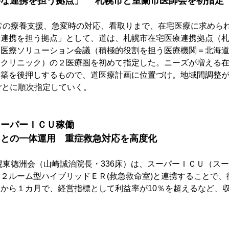
な連携を担う拠点」　 札幌市と室蘭市医師会を初指定
常の療養支援、急変時の対応、看取りまで、在宅医療に求めら
な連携を担う拠点」として、道は、札幌市在宅医療連携拠点（
宅医療ソリューション会議（積極的役割を担う医療機関＝北海
ークリニック）の２医療圏を初めて指定した。ニーズが増える
構築を後押しするもので、道医療計画に位置づけ。地域間調整
ごとに順次指定していく。
スーパーＩＣＵ稼働
Ｒとの一体運用　重症救急対応を高度化
幌東徳洲会（山崎誠治院長・336床）は、スーパーＩＣＵ（ス
２ルーム型ハイブリッドＥＲ(救急救命室)と連携することで、
から１カ月で、経営指標として利益率が10％を超えるなど、