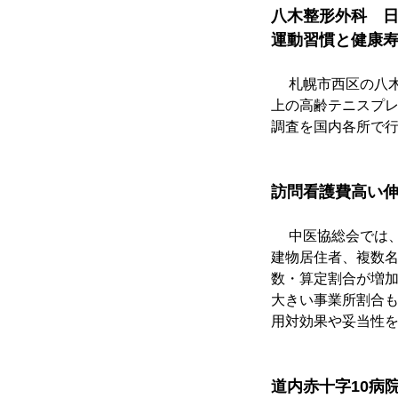
八木整形外科　
運動習慣と健康
　 札幌市西区の八
上の高齢テニスプ
調査を国内各所で
訪問看護費高い
　 中医協総会では
建物居住者、複数
数・算定割合が増
大きい事業所割合
用対効果や妥当性
道内赤十字10病院