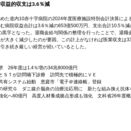
収益的収支は3.6％減
めた道内10赤十字病院の2024年度医療施設特別会計決算によ
病院収益合計は3.6％減の653億500万円、支出合計10.5％減の
万円の黒字となった。退職金給与関係の整理を行ったことで、退職
が大きく減少したのが要因。この計上がなければ医業収支は33億
、引き続き厳しい経営が続いているとした。
　26年度は1.4％増の34兆8000億円
とＳＴが訪問嚥下診療　訪問先で積極的にＶＥ　
共有システム始動　恵庭市「電子＠連絡帳」登録
の研究Ｇ　ダニ媒介脳炎の治療法応用に　新たな組み換え抗体
強化へ60億円　高度人材養成拠点形成も強化　文科省26年度