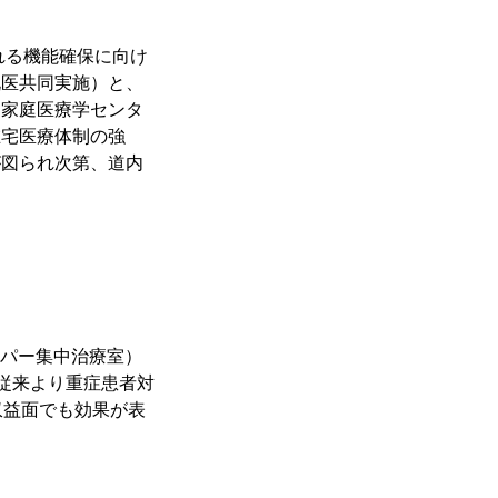
れる機能確保に向け
札医共同実施）と、
道家庭医療学センタ
在宅医療体制の強
が図られ次第、道内
ーパー集中治療室）
従来より重症患者対
収益面でも効果が表