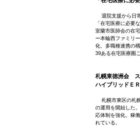
「在宅医療に必要
　 退院支援から日
「在宅医療に必要
室蘭市医師会の在
ー本輪西ファミリ
化、多職種連携の
39ある在宅医療圏
札幌東徳洲会　
ハイブリッドＥ
　 札幌市東区の札
の運用を開始した。
応体制を強化。稼働
れている。