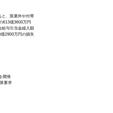
ると、医業外や付帯
613億3600万円
金給与引当金繰入額
2900万円の損失
を開発　
概算要求