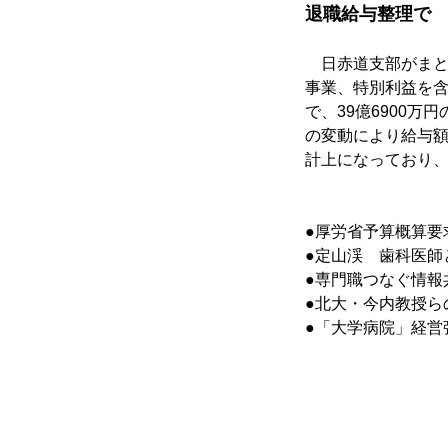
退職給与整理で　
　日赤道支部がまと
事業、特別利益を含む
で、39億6900
の変動により給与額
計上になっており
●厚労省予算概算要求
●定山渓　歯科医師
●専門職つなぐ情報
●北大・今内教授ら
●「大学病院」経営