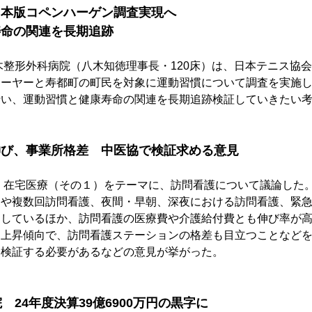
日本版コペンハーゲン調査実現へ
寿命の関連を長期追跡
木整形外科病院（八木知徳理事長・120床）は、日本テニス協会
レーヤーと寿都町の町民を対象に運動習慣について調査を実施
行い、運動習慣と健康寿命の関連を長期追跡検証していきたい
伸び、事業所格差　中医協で検証求める意見
、在宅医療（その１）をテーマに、訪問看護について議論した
名や複数回訪問看護、夜間・早朝、深夜における訪問看護、緊
加しているほか、訪問看護の医療費や介護給付費とも伸び率が
も上昇傾向で、訪問看護ステーションの格差も目立つことなど
を検証する必要があるなどの意見が挙がった。
　24年度決算39億6900万円の黒字に