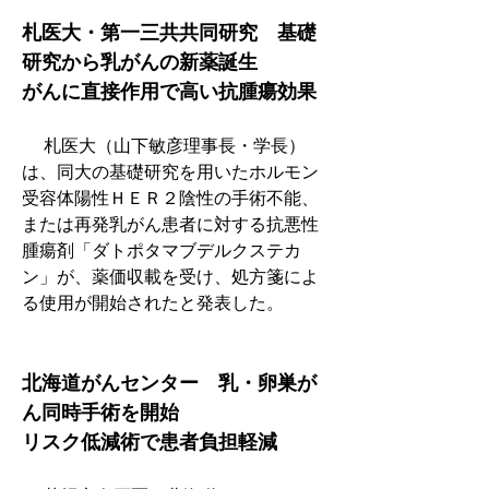
札医大・第一三共共同研究　基礎
研究から乳がんの新薬誕生
がんに直接作用で高い抗腫瘍効果
　 札医大（山下敏彦理事長・学長）
は、同大の基礎研究を用いたホルモン
受容体陽性ＨＥＲ２陰性の手術不能、
または再発乳がん患者に対する抗悪性
腫瘍剤「ダトポタマブデルクステカ
ン」が、薬価収載を受け、処方箋によ
る使用が開始されたと発表した。
北海道がんセンター　乳・卵巣が
ん同時手術を開始
リスク低減術で患者負担軽減