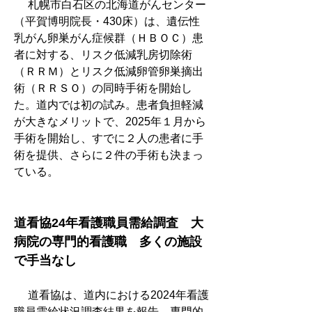
　 札幌市白石区の北海道がんセンター
（平賀博明院長・430床）は、遺伝性
乳がん卵巣がん症候群（ＨＢＯＣ）患
者に対する、リスク低減乳房切除術
（ＲＲＭ）とリスク低減卵管卵巣摘出
術（ＲＲＳＯ）の同時手術を開始し
た。道内では初の試み。患者負担軽減
が大きなメリットで、2025年１月から
手術を開始し、すでに２人の患者に手
術を提供、さらに２件の手術も決まっ
ている。
道看協24年看護職員需給調査　大
病院の専門的看護職　多くの施設
で手当なし
　 道看協は、道内における2024年看護
職員需給状況調査結果を報告。専門的