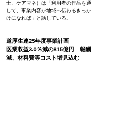
士、ケアマネ）は「利用者の作品を通
して、事業内容が地域へ伝わるきっか
けになれば」と話している。
道厚生連25年度事業計画　
医業収益3.0％減の815億円　報酬
減、材料費等コスト増見込む
　 道厚生連は、事業収益が前年度予算
比2.9％減の838億8400万円、医業収益
は3.0％減の815億1300万円に上る、
2025年度事業計画案を決定した。24年
度の診療報酬、介護報酬が委託費、材
料費等のコスト上昇に追いつかず、８
億5000万円の損出を見込んだ。第10期
中期経過及び長期構想２年度目となる
25年度は、持続可能な運営基盤の構