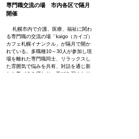
専門職交流の場　市内各区で隔月
開催
　 札幌市内で介護、医療、福祉に関わ
る専門職の交流の場「kaigo（カイゴ）
カフェ札幌イナンクル」が隔月で開か
れている。多職種10～30人が参加し現
場を離れた専門職同士、リラックスし
た雰囲気で悩みを共有、対話を通じ新
たな気づきを得たり、学びを深めたり
する場として定着しつつある。
ＷＡＭ医療法人23年度経営調査　
病院主体法人の赤字転落が７割以
上
事業利益率マイナス0.8％に