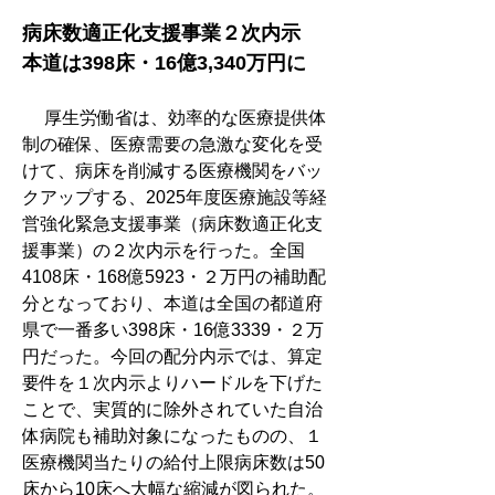
病床数適正化支援事業２次内示　
本道は398床・16億3,340万円に
　 厚生労働省は、効率的な医療提供体
制の確保、医療需要の急激な変化を受
けて、病床を削減する医療機関をバッ
クアップする、2025年度医療施設等経
営強化緊急支援事業（病床数適正化支
援事業）の２次内示を行った。全国
4108床・168億5923・２万円の補助配
分となっており、本道は全国の都道府
県で一番多い398床・16億3339・２万
円だった。今回の配分内示では、算定
要件を１次内示よりハードルを下げた
ことで、実質的に除外されていた自治
体病院も補助対象になったものの、１
医療機関当たりの給付上限病床数は50
床から10床へ大幅な縮減が図られた。