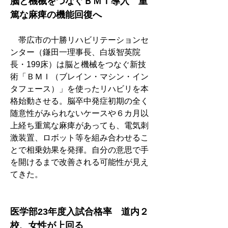
脳と機械をつなぐＢＭＩ導入　重
篤な麻痺の機能回復へ
　帯広市の十勝リハビリテーションセ
ンター（鎌田一理事長、白坂智英院
長・199床）は脳と機械をつなぐ新技
術「ＢＭＩ（ブレイン・マシン・イン
タフェース）」を使ったリハビリを本
格始動させる。脳卒中発症初期の全く
随意性がみられないケースや６カ月以
上経ち重篤な麻痺があっても、電気刺
激装置、ロボット等を組み合わせるこ
とで相乗効果を発揮。自分の意思で手
を開けるまで改善される可能性が見え
てきた。
医学部23年度入試合格率　道内２
校、女性が上回る　