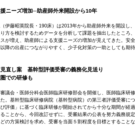
援ニーズ増加─助産師外来開設から10年
（伊藤昭英院長・190床）は2013年から助産師外来を開設し、
在り方を検討するためデータを分析して課題を抽出したところ
ースが増え、助産師による支援ニーズの増加が見えてきた。安
目以降の出産につながりやすく、少子化対策の一助としても期
度見直し案　基幹型評価受審の義務化見送り
数圏での研修も
道審議会・医師分科会医師臨床研修部会を開催し、医師臨床研
した。基幹型臨床研修病院（基幹型病院）の第三者評価受審に
及び評価」に基づく臨床研修が開始されてから十分な期間が経
なることから、今回改訂せずに、受審結果の公表を努力義務規
などの方策検討を求め、受審を当面５割程度を目標とすること