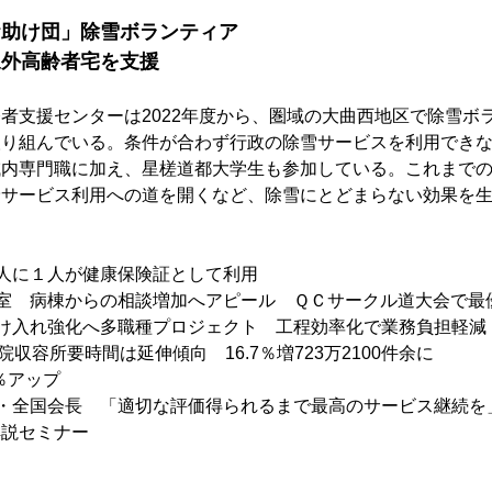
お助け団」除雪ボランティア　
象外高齢者宅を支援
者支援センターは2022年度から、圏域の大曲西地区で除雪ボ
取り組んでいる。条件が合わず行政の除雪サービスを利用でき
域内専門職に加え、星槎道都大学生も参加している。これまで
険サービス利用への道を開くなど、除雪にとどまらない効果を
人に１人が健康保険証として利用
室　病棟からの相談増加へアピール　ＱＣサークル道大会で最
け入れ強化へ多職種プロジェクト　工程効率化で業務負担軽減
院収容所要時間は延伸傾向　16.7％増723万2100件余に　
％アップ
・全国会長　「適切な評価得られるまで最高のサービス継続を
解説セミナー