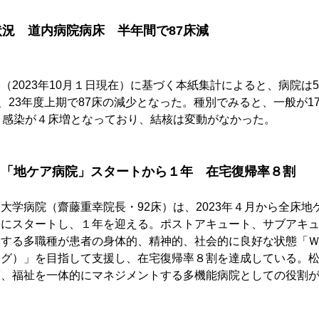
状況　道内病院病床　半年間で87床減
く
（2023年10月１日現在）に基づく本紙集計によると、病院は5
り、23年度上期で87床の減少となった。種別でみると、一般が1
、感染が４床増となっており、結核は変動がなかった。
　「地ケア病院」スタートから１年　在宅復帰率８割
大学病院（齋藤重幸院長・92床）は、2023年４月から全床地
たにスタートし、１年を迎える。ポストアキュート、サブアキ
とする多職種が患者の身体的、精神的、社会的に良好な状態「
ング）」を目指して支援し、在宅復帰率８割を達成している。
護、福祉を一体的にマネジメントする多機能病院としての役割