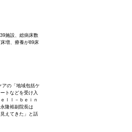
39施設、総病床数
7床増、療養が89床
ケアの「地域包括ケ
ュートなどを受け入
Ｗｅｌｌ－ｂｅｉｎ
松永隆裕副院長は
が見えてきた」と話