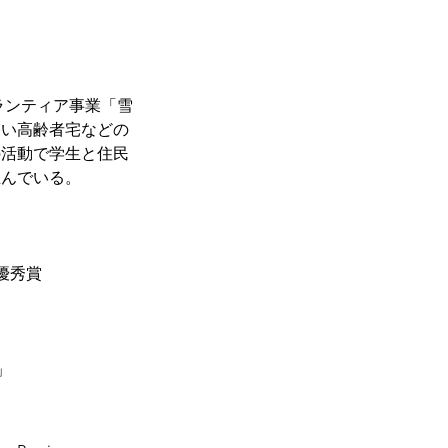
ランティア事業「雪
ない高齢者宅などの
の活動で学生と住民
生んでいる。
優秀賞
」