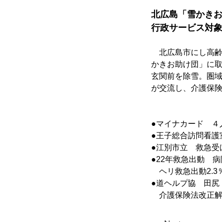
北広島「雪かき
行政サービス対
　北広島市にし高齢
かきお助け団」に
玄関前を除雪。圏
が交流し、介護保
●マイナカード　４
●王子総合訪問看護
●江別市立　救急受
●22年救急出動　病
　ヘリ救急出動2.3
●道ヘルプ協　田尻
　介護保険法改正