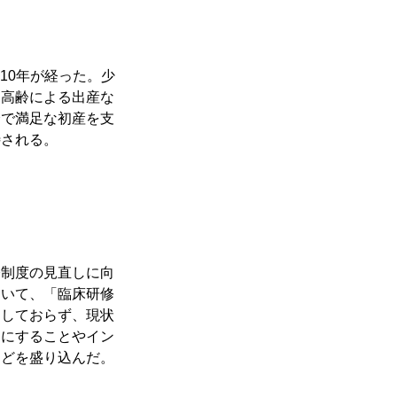
10年が経った。少
、高齢による出産な
全で満足な初産を支
待される。
修制度の見直しに向
ついて、「臨床研修
過しておらず、現状
定にすることやイン
などを盛り込んだ。