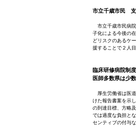
市立千歳市民　支
　市立千歳市民病院
子化による今後の
どリスクのあるケ
援することで２人
臨床研修病院制
医師多数県は少
　厚生労働省は医
けた報告書案を示
の到達目標、方略
では過度な負担と
センティブの付与