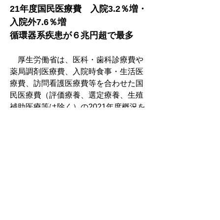
21年度国民医療費　入院3.2％増・
入院外7.6％増
循環器系疾患が６兆円超で最多
　厚生労働省は、医科・歯科診療費や
薬局調剤医療費、入院時食事・生活医
療費、訪問看護医療費等を合わせた国
民医療費（評価療養、選定療養、生殖
補助医療等は除く）の2021年度概況を
まとめた。診療種類別で医科診療は、
前年度から5.3％増の32兆4025億円、
うち入院3.2％増（病院3.3％増、診療
所0.1％減）の16兆8551億円、入院外
7.6％増（7.5％増、7.7％増）の15兆
5474億円だった。歯科診療は4.9％増
の３兆1479億円、薬局調剤が3.0％増
の７兆8794億円などで、総額は4.9％
増の45兆359億円と２兆円以上の増加