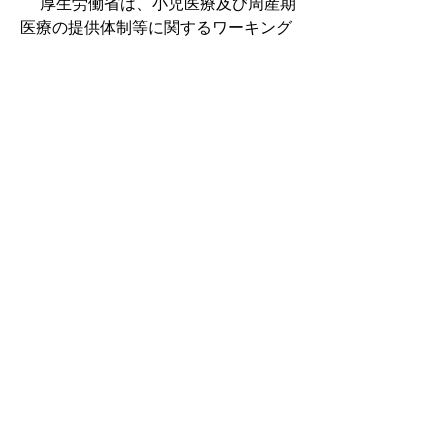
　 厚生労働省は、小児医療及び周産期
医療の提供体制等に関するワーキング
グループの第３回会合を開催した。第
９次医療計画策定に向けて、小児入院
医療を地域ごとに集約化することや、
ＰＩＣＵ（小児集中治療室）では都道
府県を越えた広域での連携整備、小児
人口が少なく、小児科常勤医が配置し
づらい地域での他科医等との連携強化
や非常勤医派遣体制、オンライン診療
の活用などを進めていく方針が示され
た。
●在宅医療連携拠点　十勝、函館、北
見の６圏　道指定　積極的役割は３医
療機関
●札幌こころとからだのクリニック　
最新型「さすまた」使い防犯訓練