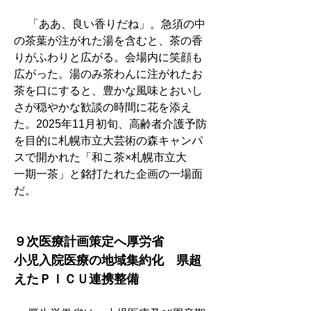
　 「ああ、良い香りだね」。急須の中
の茶葉が注がれた湯を含むと、茶の香
りがふわりと広がる。会場内に笑顔も
広がった。湯のみ茶わんに注がれたお
茶を口にすると、豊かな風味とおいし
さが穏やかな歓談の時間に花を添え
た。2025年11月初旬、高齢者介護予防
を目的に札幌市立大芸術の森キャンパ
スで開かれた「和こ茶×札幌市立大　
一期一茶」と銘打たれた企画の一場面
だ。
９次医療計画策定へ厚労省
小児入院医療の地域集約化　県超
えたＰＩＣＵ連携整備