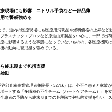
医療現場にも影響　ニトリル手袋など一部品薄
使用で警戒強める
化で、道内の医療現場にも医療用消耗品や燃料価格の上昇など
、プラスチックエプロンなど原油由来製品を中心に、一部で出
診療に影響するような事態になっていないものの、各医療機関
今後の動向に警戒感を強めている。
から終末期まで包括支援
ム始動
長谷部直幸事業管理者兼院長・327床）は、心不全患者と家族
サポートする「多職種心不全チーム（ハートケアチーム）」を
不全患者の予防から終末期までの各段階で包括的支援を行い、
。