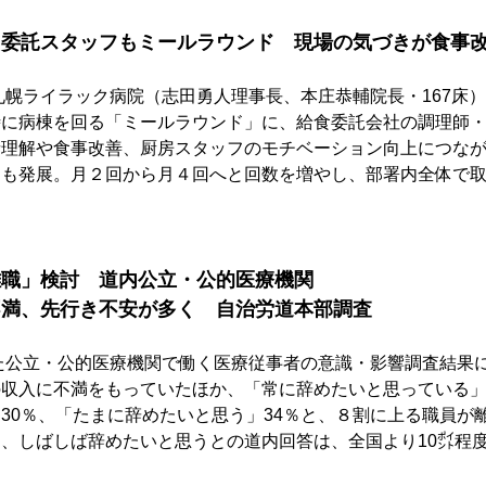
　委託スタッフもミールラウンド　現場の気づきが食事
札幌ライラック病院（志田勇人理事長、本庄恭輔院長・167床
時に病棟を回る「ミールラウンド」に、給食委託会社の調理師
者理解や食事改善、厨房スタッフのモチベーション向上につな
にも発展。月２回から月４回へと回数を増やし、部署内全体で
。
離職」検討　道内公立・公的医療機関　
不満、先行き不安が多く　自治労道本部調査
た公立・公的医療機関で働く医療従事者の意識・影響調査結果
収入に不満をもっていたほか、「常に辞めたいと思っている」
30％、「たまに辞めたいと思う」34％と、８割に上る職員が
、しばしば辞めたいと思うとの道内回答は、全国より10㌽程