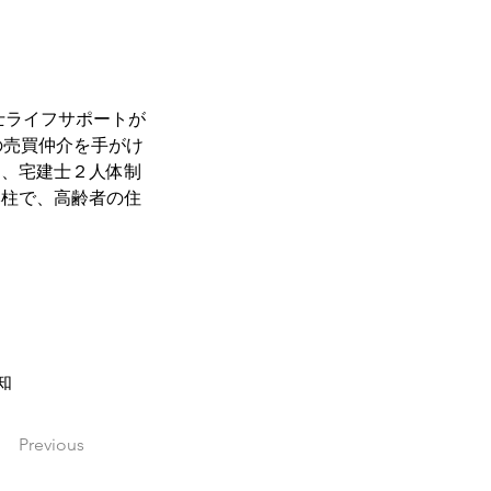
士ライフサポートが
の売買仲介を手がけ
し、宅建士２人体制
本柱で、高齢者の住
知
Previous