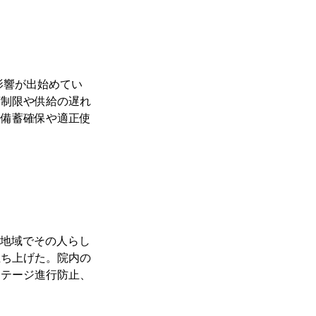
影響が出始めてい
荷制限や供給の遅れ
は備蓄確保や適正使
が地域でその人らし
立ち上げた。院内の
ステージ進行防止、