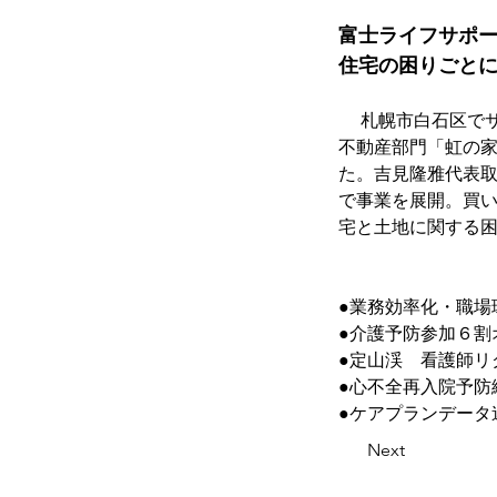
富士ライフサポ
住宅の困りごと
　 札幌市白石区で
不動産部門「虹の家
た。吉見隆雅代表
で事業を展開。買
宅と土地に関する
●業務効率化・職場
●介護予防参加６割
●定山渓　看護師リ
●心不全再入院予防
●ケアプランデータ
Next