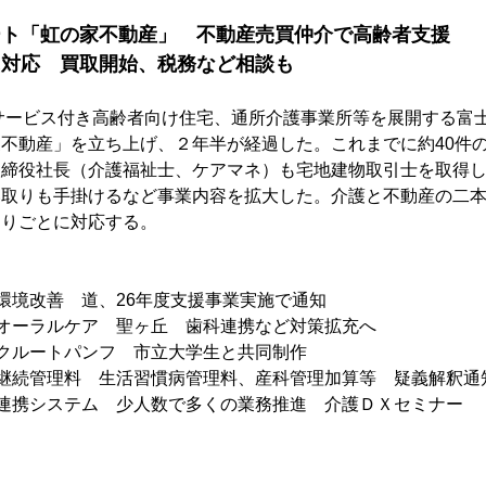
ート「虹の家不動産」　不動産売買仲介で高齢者支援
に対応　買取開始、税務など相談も
サービス付き高齢者向け住宅、通所介護事業所等を展開する富
不動産」を立ち上げ、２年半が経過した。これまでに約40件
取締役社長（介護福祉士、ケアマネ）も宅地建物取引士を取得
い取りも手掛けるなど事業内容を拡大した。介護と不動産の二
困りごとに対応する。
環境改善　道、26年度支援事業実施で通知
オーラルケア　聖ヶ丘　歯科連携など対策拡充へ
クルートパンフ　市立大学生と共同制作
継続管理料　生活習慣病管理料、産科管理加算等　疑義解釈通
連携システム　少人数で多くの業務推進　介護ＤＸセミナー