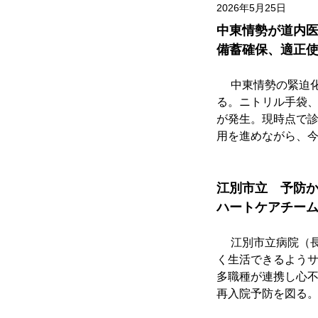
2026年5月25日
中東情勢が道内
備蓄確保、適正
　 中東情勢の緊迫
る。ニトリル手袋
が発生。現時点で
用を進めながら、
江別市立　予防
ハートケアチー
　 江別市立病院（
く生活できるよう
多職種が連携し心
再入院予防を図る