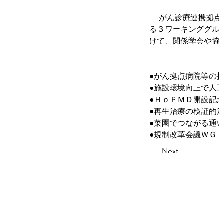
　 がん診療連携拠
る３ワーキンググ
けて、関係学会や協
●がん拠点病院等の
●施設環境向上で人
●ＨｏＰＭＤ開設記
●再生治療の検証的
●菜園でつながる通
●規制改革会議ＷＧ
Next