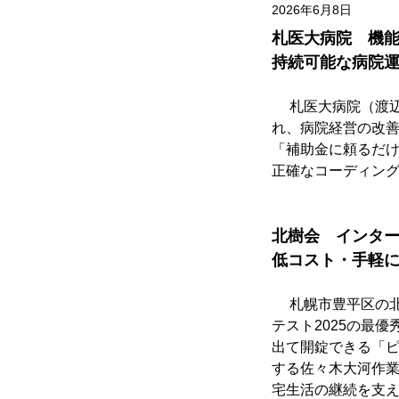
2026年6月8日
札医大病院　機
持続可能な病院
　 札医大病院（渡
れ、病院経営の改
「補助金に頼るだ
正確なコーディン
北樹会　インタ
低コスト・手軽
　 札幌市豊平区の
テスト2025の最
出て開錠できる「
する佐々木大河作
宅生活の継続を支