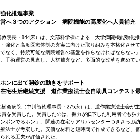
能強化推進事業　
運営へ３つのアクション　病院機能の高度化へ人員補充
辺敦院長・844床）は、文部科学省による「大学病院機能強化
善・強化と高度医療体制の充実に向けた取り組みを本格化させ
けでなく、持続可能な病院運営の基盤を作らなければならない
グ、手術運営の見直し、人材補充など、多面的な改革を進めて
ーホンに出て開錠の動きをサポート
に在宅生活継続支援　道作業療法士会自助具コンテスト
北樹会病院（中川智徳理事長・275床）は、道作業療法士会が
優秀賞を受賞した。受賞したのは、握力が低下した利用者でも独
ピンポンでるホン」。関連の在宅ケアリハセンターつきさっぷ
業療法士が考案した。安価な材料と短時間で作成できるなど、
えられる工夫が評価された。