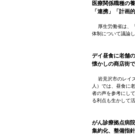
医療関係職種の
「連携」「計画
　 厚生労働省は、
体制について議論
デイ昼食に老舗
懐かしの商店街
　 岩見沢市のレイ
人）では、昼食に
者の声を参考にし
る利点も生かして
がん診療拠点病
集約化、整備指針