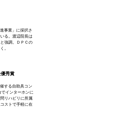
推進事業」に採択さ
ている。渡辺院長は
」と強調。ＤＰＣの
いく。
最優秀賞
主催する自助具コン
力でインターホンに
訪問リハビリに所属
低コストで手軽に在