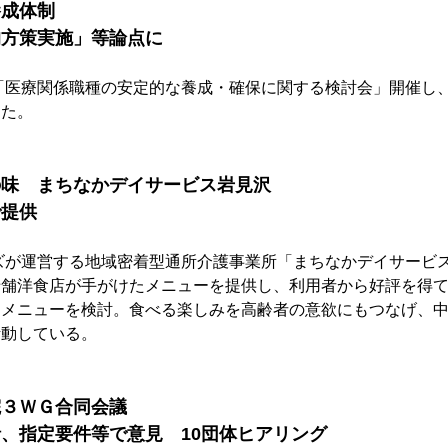
養成体制
的方策実施」等論点に
「医療関係職種の安定的な養成・確保に関する検討会」開催し
した。
の味　まちなかデイサービス岩見沢
で提供
ズが運営する地域密着型通所介護事業所「まちなかデイサービス
老舗洋食店が手がけたメニューを提供し、利用者から好評を得
てメニューを検討。食べる楽しみを高齢者の意欲にもつなげ、
活動している。
院３ＷＧ合同会議
、指定要件等で意見　10団体ヒアリング