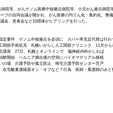
点病院等、がんゲノム医療中核拠点病院等、小児がん拠点病院
ループの合同会議が開かれ、がん医療の均てん化・集約化、整
議会、患者会など10団体がヒアリングを行った。
指定要件　ゲノム中核拠点を必須に　カバー率充足代替は行わ
工関節手術拡充　札幌いがらし人工関節クリニック　11月から
念講座　27日、札幌とオンラインで　脳神経内科かしわば
治験開始　ヘルニア摘出後の空洞にバイオマテリアル移植
いの場　介護予防や孤立防止　帰宅介護予防センター茨戸
　在宅酸素濃縮器オン・オフなど７行為　医師・看護師のみと