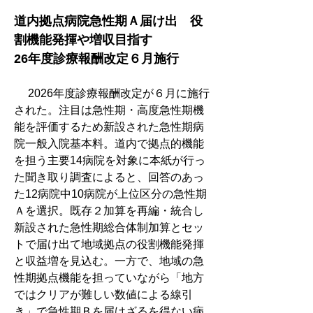
道内拠点病院急性期Ａ届け出　役
割機能発揮や増収目指す
26年度診療報酬改定６月施行
　 2026年度診療報酬改定が６月に施行
された。注目は急性期・高度急性期機
能を評価するため新設された急性期病
院一般入院基本料。道内で拠点的機能
を担う主要14病院を対象に本紙が行っ
た聞き取り調査によると、回答のあっ
た12病院中10病院が上位区分の急性期
Ａを選択。既存２加算を再編・統合し
新設された急性期総合体制加算とセッ
トで届け出て地域拠点の役割機能発揮
と収益増を見込む。一方で、地域の急
性期拠点機能を担っていながら「地方
ではクリアが難しい数値による線引
き」で急性期Ｂを届けざるを得ない病