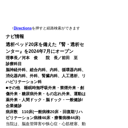
↑
Directions
を押すと経路検索ができます
ナビ情報
透析ベッド20床を備えた『腎・透析セ
ンター』を2024年7月にオープン
理事長／河本　俊　　院　長／前田　至
診療科目
脳神経外科、総合内科、内科、循環器内科、
消化器内科、外科、腎臓内科、人工透析、リ
ハビリテーション科
■その他　睡眠時無呼吸外来・禁煙外来・創
傷外来・糖尿病外来・もの忘れ外来、運動は
薬外来・人間ドック・脳ドック・一般健診/
企業健診
病床数　110床(一般病棟20床・回復期リハ
ビリテーション病棟46床・療養病棟44床)
当院は、脳血管障害や狭心症・心筋梗塞、動