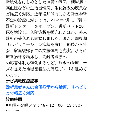
脈硬化をはじめとした血管の病気、糖尿病・
高血圧などの生活習慣病、消化器系の疾患な
ど幅広く対応。近年増加傾向にある腎炎や腎
不全の診療に対しては、2024年7月に「腎・
透析センター」をオープン。透析ベッド20
床を増設し、入院透析を拡充したほか、外来
透析の受入れも開始しました。また、回復期
リハビリテーション病棟を有し、術後から社
会・家庭復帰までの支援体制も充実。さらに
療養病棟を増床し、高齢者医療へ
の応需体制も強化するなど、昨今の医療ニー
ズを捉えた地域密着型の病院づくりを進めて
います。
ナビ掲載医療記事
透析患者さんの合併症予から治療、リハビリ
まで幅広く対応
診療時間
■月曜～金曜／８：45～12：00　13：30～
17：00
■土曜／８：45～12：00
■休診／土曜午後　日祝祭日　年末年始
●交通／地下鉄東西線「西28丁目」駅バスタ