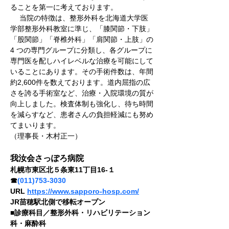
ることを第一に考えております。
　 当院の特徴は、整形外科を北海道大学医
学部整形外科教室に準じ、「膝関節・下肢」
「股関節」「脊椎外科」「肩関節・上肢」の
4 つの専門グループに分類し、各グループに
専門医を配しハイレベルな治療を可能にして
いることにあります。その手術件数は、年間
約2,600件を数えております。道内屈指の広
さを誇る手術室など、治療・入院環境の質が
向上しました。検査体制も強化し、待ち時間
を減らすなど、患者さんの負担軽減にも努め
てまいります。
（理事長・木村正一）
我汝会さっぽろ病院
札幌市東区北５条東11丁目16-１　
☎
(011)753-3030
URL 
https://www.sapporo-hosp.com/
JR苗穂駅北側で移転オープン
■診療科目／整形外科・リハビリテーション
科・麻酔科