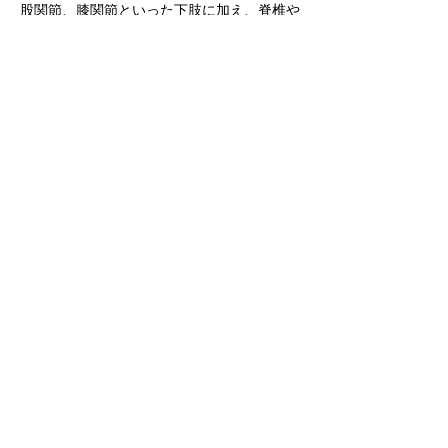
股関節、膝関節といった下肢に加え、脊椎や
肘などの上肢までほぼすべての整形外科分野
をカバーしており、年間手術件数が１千件を
超える。脊椎疾患の低侵襲手術も行ってお
り、さまざまな整形外科分野のニーズに対応
している。
■理事長／木村正一　
■院　長／春藤基之　
■病床数／88床
■診療時間／
　平　　日　午前9：00～正午12：00
　　　　　　　午後1：30～午後 5：00
■休 診 日／土曜・日曜・祝日
我汝会きたひろしま整形外科
北広島市朝日町4 丁目4-7　☎
(011)373-
2229
URL 
https://www.wajo-kitahiro.com/
■診療科目／整形外科・リハビリテーション
科
原院長は、人工関節治療を1,000件以上実施