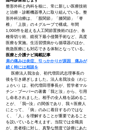
随時診療致します
整形外科と内科を核に、常に新しい医療技術
と治療・診断機器導入に取り組んでいる。整
形外科治療は、「股関節」「膝関節」「脊
椎」「上肢」の４グループで構成。年間
1,000件を超える人工関節置換術のほか、各
種骨切り術、鏡視下最小侵襲手術など、高度
医療を実施。生活習慣病から循環器のほか、
救急医療にも対応できる体制となっている。
医療と介護ナビ掲載記事
肩の痛みは炎症、引っかかりが原因　痛みが
続く時には相談を
　 医療法人我汝会、初代増田武志理事長の
後を引き継ぎしました。法人名我汝会（わじ
ょかい）は、初代増田理事長が、哲学者マル
チン・ブーバーの著書「我と汝」から、引用
し命名されました。相手の全人格を認めるこ
とが、「我─汝」の関係であり、我々医療人
にとって、「病」のみに着目するのではな
く、「人」を理解することが重要であること
を説いていると考えます。当院では全職員
が、患者様に対し、真摯な態度で診療にあた