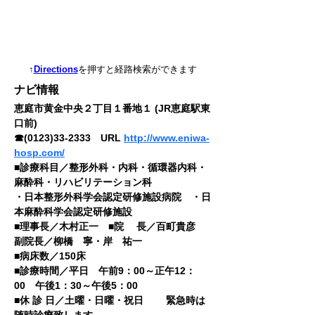
↑
Directions
を押すと経路検索ができます
ナビ情報
恵庭市黄金中央２丁目１番地１ (JR恵庭駅東
口前)
☎(0123)33-2333　URL 
http://www.eniwa-
hosp.com/
■診療科目／整形外科・内科・循環器内科・
麻酔科・リハビリテーション科
・日本整形外科学会認定研修施設病院　・日
本麻酔科学会認定研修施設
■理事長／木村正一　■院　 長／百町貴彦　
副院長／柳橋　寧・岸　祐一
■病床数／150床　
■診療時間／平日　午前9：00～正午12：
00　午後1：30～午後5：00
■休 診 日／土曜・日曜・祝日　 　緊急時は