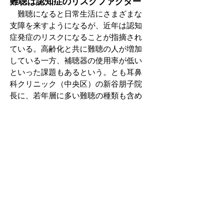
難聴は認知症のリスクファクター
　難聴になると日常生活にさまざまな
支障を来すようになるが、近年は認知
症発症のリスクになることが指摘され
ている。高齢化と共に難聴の人が増加
している一方、補聴器の使用率が低い
といった課題もあるという。とも耳鼻
科クリニック（中央区）の新谷朋子院
長に、若年層に多い難聴の種類も含め
て、難聴を巡る現況を聞いた。
カラーグラビア /いっしょに、あそ
ぼう！手づくりおもちゃ
「おうち時間を楽しくする☆家にある
ものでおもちゃを作ってみよう！」を
テーマにおもちゃの作り方をご紹介し
ます。取材協力・札幌市環境プラザ
今月のおもちゃ／段ボールで作るスタ
ンプ