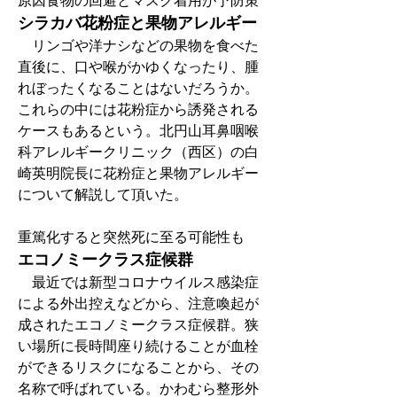
原因食物の回避とマスク着用が予防策
シラカバ花粉症と果物アレルギー
　リンゴや洋ナシなどの果物を食べた
直後に、口や喉がかゆくなったり、腫
れぼったくなることはないだろうか。
これらの中には花粉症から誘発される
ケースもあるという。北円山耳鼻咽喉
科アレルギークリニック（西区）の白
崎英明院長に花粉症と果物アレルギー
について解説して頂いた。
重篤化すると突然死に至る可能性も
エコノミークラス症候群
　最近では新型コロナウイルス感染症
による外出控えなどから、注意喚起が
成されたエコノミークラス症候群。狭
い場所に長時間座り続けることが血栓
ができるリスクになることから、その
名称で呼ばれている。かわむら整形外