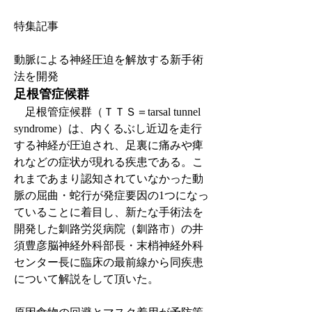
特集記事
動脈による神経圧迫を解放する新手術
法を開発
足根管症候群
　足根管症候群（ＴＴＳ＝tarsal tunnel 
syndrome）は、内くるぶし近辺を走行
する神経が圧迫され、足裏に痛みや痺
れなどの症状が現れる疾患である。こ
れまであまり認知されていなかった動
脈の屈曲・蛇行が発症要因の1つになっ
ていることに着目し、新たな手術法を
開発した釧路労災病院（釧路市）の井
須豊彦脳神経外科部長・末梢神経外科
センター長に臨床の最前線から同疾患
について解説をして頂いた。