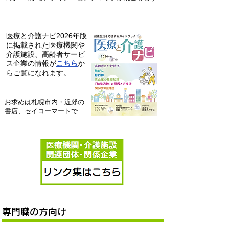
2026年版
​掲載医療機関・
施設・
企業検索
医療と介護ナビ2026年
版
に掲載された医療機関や
介護施設、高齢者サービ
ス企業の情報が
こちら
か
らご覧になれます。
お求めは札幌市内・近郊の
書店、セイコーマートで
専門職の方向け