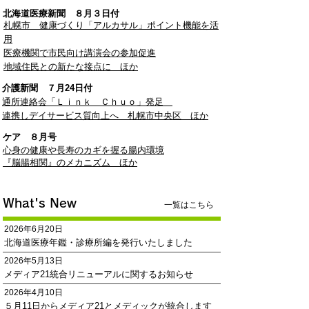
北海道医療新聞 ​８月３日付
札幌市 健康づくり「アルカサル」ポイント機能を活
用
医療機関で市民向け講演会の参加促進
地域住民との新たな接点に
ほか
介護新聞 ７月24
日付​ ​​
通所連絡会「Ｌｉｎｋ Ｃｈｕｏ」発足
連携しデイサービス質向上へ 札幌市中央区
ほか
ケア ８月号
心身の健康や長寿のカギを握る腸内環境
『脳腸相関』のメカニズム ほか
​What's New
一覧はこちら
2026年6月20日
北海道医療年鑑・診療所編を発行いたしました
2026年5月13日
メディア21統合リニューアルに関するお知らせ
2026年4月10日
５月11日からメディア21とメディックが統合します